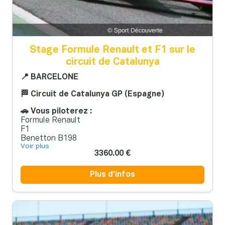
Stage Formule Renault et F1 sur le
circuit de Catalunya
📍 BARCELONE
🏁 Circuit de Catalunya GP (Espagne)
🚗 Vous piloterez :
Formule Renault
F1
Benetton B198
Voir plus
3360.00 €
Plus d'infos