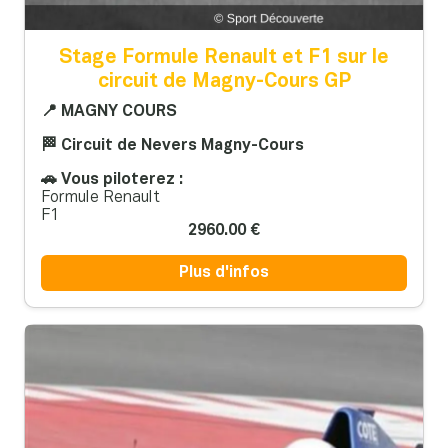
Stage Formule Renault et F1 sur le
circuit de Magny-Cours GP
📍 MAGNY COURS
🏁 Circuit de Nevers Magny-Cours
🚗 Vous piloterez :
Formule Renault
F1
2960.00 €
Plus d'infos