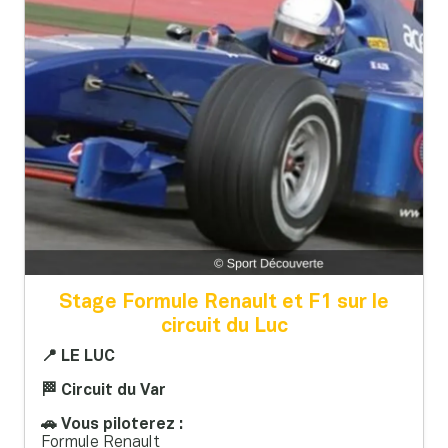
Stage Formule Renault et F1 sur le
circuit du Luc
📍 LE LUC
🏁 Circuit du Var
🚗 Vous piloterez :
Formule Renault
F1