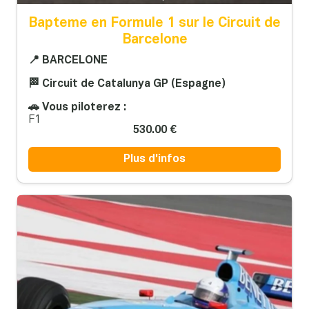
Bapteme en Formule 1 sur le Circuit de
Barcelone
📍 BARCELONE
🏁 Circuit de Catalunya GP (Espagne)
🚗 Vous piloterez :
F1
530.00 €
Plus d'infos