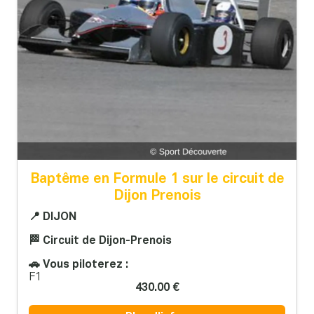
Baptême en Formule 1 sur le circuit de
Dijon Prenois
📍 DIJON
🏁 Circuit de Dijon-Prenois
🚗 Vous piloterez :
F1
430.00 €
Plus d'infos