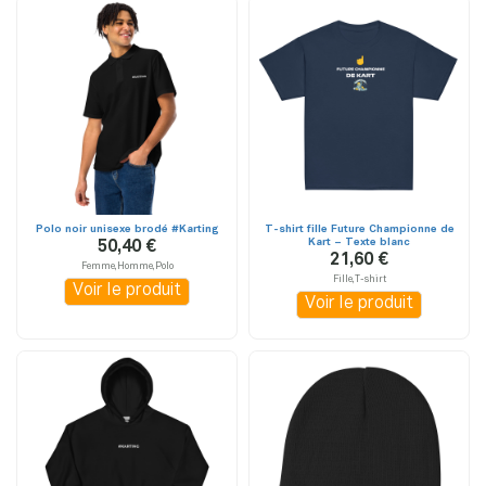
Polo noir unisexe brodé #Karting
T-shirt fille Future Championne de
Kart – Texte blanc
50,40 €
21,60 €
Femme,Homme,Polo
Fille,T-shirt
Voir le produit
Voir le produit