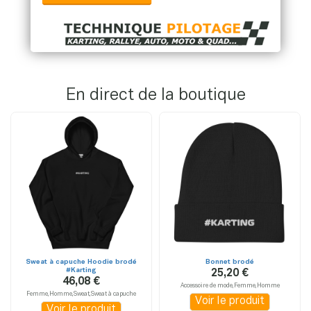
En direct de la boutique
Sweat à capuche Hoodie brodé
Bonnet brodé
#Karting
25,20 €
46,08 €
Accessoire de mode,Femme,Homme
Femme,Homme,Sweat,Sweat à capuche
Voir le produit
Voir le produit