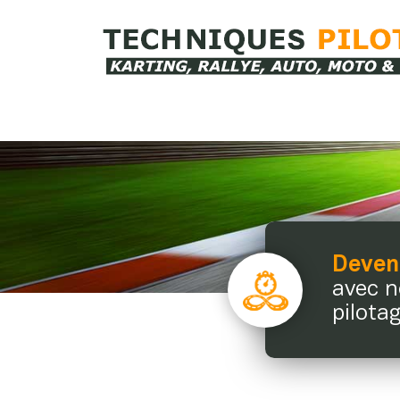
Devene
avec n
pilotag