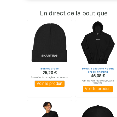
En direct de la boutique
Bonnet brodé
Sweat à capuche Hoodie
brodé #Karting
25,20 €
46,08 €
Accessoire de mode,Femme,Homme
Femme,Homme,Sweat,Sweat à
Voir le produit
capuche
Voir le produit