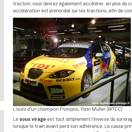
traction, vous devrez également accélérer, en plus du 
accélération est primordial sur les tractions, afin de con
L’auto d’un champion Français, Yvan Muller (WTCC)
Le
sous virage
est tout simplement l’inverse du survira
lorsque le train avant perd son adhérence. La cause prin