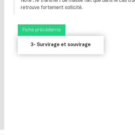
Note : le transfert de masse fait que dans le cas d’
retrouve fortement sollicité.
Fiche précédente
3- Survirage et souvirage