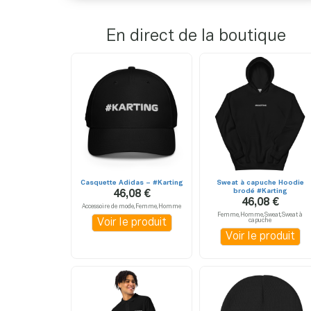
En direct de la boutique
Casquette Adidas – #Karting
Sweat à capuche Hoodie
brodé #Karting
46,08 €
46,08 €
Accessoire de mode,Femme,Homme
Femme,Homme,Sweat,Sweat à
Voir le produit
capuche
Voir le produit