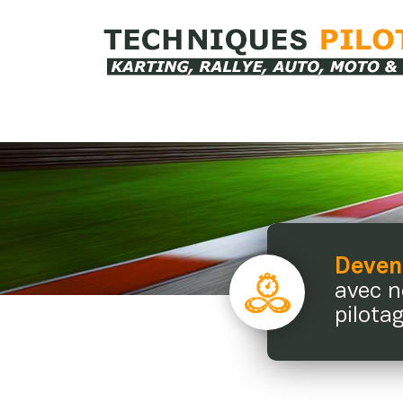
Devene
avec n
pilotag