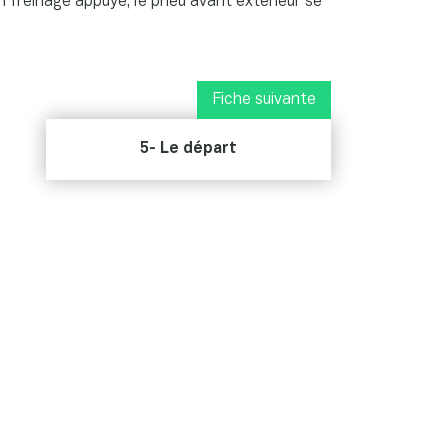
un freinage appuyé, le pneu avant extérieur se
Fiche suivante
5- Le départ